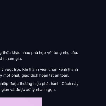
ng thức khác nhau phù hợp với từng nhu cầu.
hi tham gia.
ý vượt trội. Khi thành viên chọn kênh thanh
 một phút, giao dịch hoàn tất an toàn.
ghiệp được thương hiệu phát hành. Cách này
n giản và được xử lý nhanh gọn.