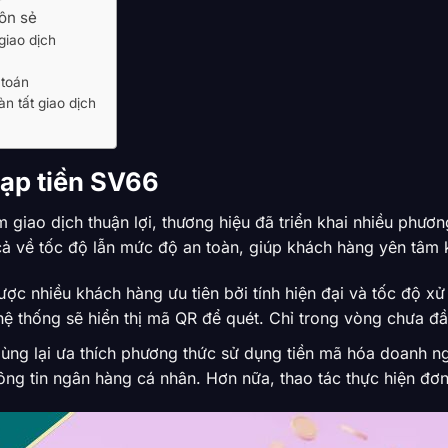
ôn sẻ
giao dịch
 toán
n tất giao dịch
ạp tiền SV66
 giao dịch thuận lợi, thương hiệu đã triển khai nhiều phươ
ả về tốc độ lẫn mức độ an toàn, giúp khách hàng yên tâm k
 nhiều khách hàng ưu tiên bởi tính hiện đại và tốc độ xử l
 thống sẽ hiển thị mã QR để quét. Chỉ trong vòng chưa đầy
ùng lại ưa thích phương thức sử dụng tiền mã hóa doanh n
hông tin ngân hàng cá nhân. Hơn nữa, thao tác thực hiện đơ