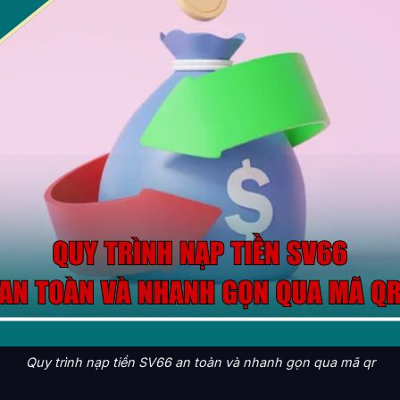
Quy trình nạp tiền SV66 an toàn và nhanh gọn qua mã qr