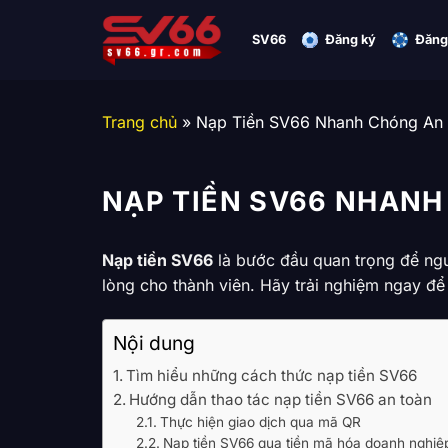
Bỏ
qua
SV66
Đăng ký
Đăng
nội
dung
Trang chủ
»
Nạp Tiền SV66 Nhanh Chóng An 
NẠP TIỀN SV66 NHANH
Nạp tiền SV66
là bước đầu quan trọng để ngườ
lòng cho thành viên. Hãy trải nghiệm ngay để
Nội dung
Tìm hiểu những cách thức nạp tiền SV66
Hướng dẫn thao tác nạp tiền SV66 an toàn
Thực hiện giao dịch qua mã QR
Nạp tiền SV66 qua tiền mã hóa doanh nghiệ