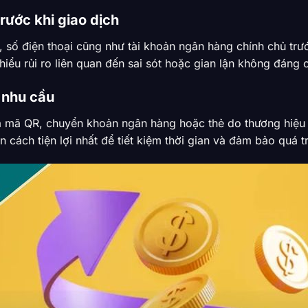
rước khi giao dịch
 số điện thoại cũng như tài khoản ngân hàng chính chủ trướ
hiểu rủi ro liên quan đến sai sót hoặc gian lận không đáng 
 nhu cầu
ua mã QR, chuyển khoản ngân hàng hoặc thẻ do thương hiệu
cách tiện lợi nhất để tiết kiệm thời gian và đảm bảo quá trì