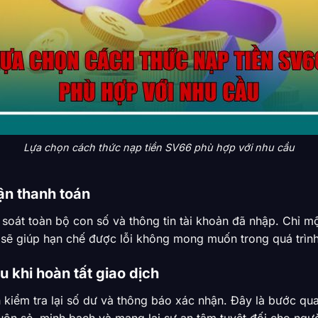
Lựa chọn cách thức nạp tiền SV66 phù hợp với nhu cầu
hận thanh toán
 soát toàn bộ con số và thông tin tài khoản đã nhập. Chỉ m
g sẽ giúp hạn chế được lỗi không mong muốn trong quá trình
 khi hoàn tất giao dịch
 kiểm tra lại số dư và thông báo xác nhận. Đây là bước qua